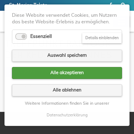
St. Marien Telgte
Diese Website verwendet Cookies, um Nutzern
das beste Website-Erlebnis zu ermöglichen.
Essenziell
Details einblenden
TREFFPUNKT RADTOUR
DER KFD ST. JOHANNES
Auswahl speichern
20.03.2024, 13:30
Alle akzeptieren
Kirchplatz St. Johannes.
Alle ablehnen
Zurück
Weitere Informationen finden Sie in unserer
Datenschutzerklärung