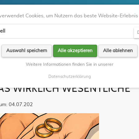
verwendet Cookies, um Nutzern das beste Website-Erlebnis 
ell
Aktuell
Kontakte
Orte
Gla
D
Auswahl speichern
Alle akzeptieren
Alle ablehnen
Weitere Informationen finden Sie in unserer
N(GE)DACHT
Datenschutzerklärung
AS WIRKLICH WESENTLICHE
um: 04.07.202