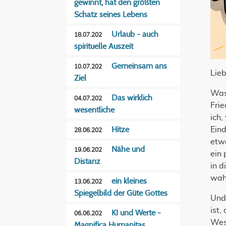
gewinnt, hat den größten
Schatz seines Lebens
Urlaub - auch
18.07.202
spirituelle Auszeit
Gemeinsam ans
10.07.202
Lie
Ziel
Was 
Das wirklich
04.07.202
Frie
wesentliche
ich,
Hitze
Eind
28.06.202
etwa
Nähe und
19.06.202
ein 
Distanz
in d
wahr
ein kleines
13.06.202
Spiegelbild der Güte Gottes
Und 
ist,
KI und Werte -
06.06.202
Wese
Magnifica Humanitas