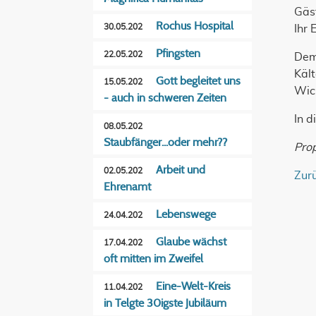
Gäst
Rochus Hospital
30.05.202
Ihr 
Pfingsten
22.05.202
Dem 
Kält
Gott begleitet uns
15.05.202
Wic
- auch in schweren Zeiten
In 
08.05.202
Staubfänger...oder mehr??
Pro
Arbeit und
02.05.202
Zur
Ehrenamt
Lebenswege
24.04.202
Glaube wächst
17.04.202
oft mitten im Zweifel
Eine-Welt-Kreis
11.04.202
in Telgte 30igste Jubiläum