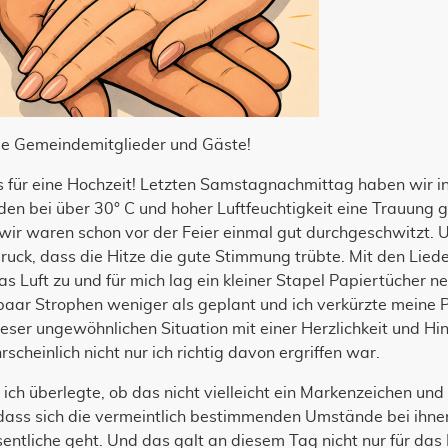
be Gemeindemitglieder und Gäste!
für eine Hochzeit! Letzten Samstagnachmittag haben wir in
den bei über 30° C und hoher Luftfeuchtigkeit eine Trauung g
 wir waren schon vor der Feier einmal gut durchgeschwitzt. 
ruck, dass die Hitze die gute Stimmung trübte. Mit den Liede
s Luft zu und für mich lag ein kleiner Stapel Papiertücher 
paar Strophen weniger als geplant und ich verkürzte meine 
ieser ungewöhnlichen Situation mit einer Herzlichkeit und H
scheinlich nicht nur ich richtig davon ergriffen war.
ich überlegte, ob das nicht vielleicht ein Markenzeichen u
 dass sich die vermeintlich bestimmenden Umstände bei ihnen
ntliche geht. Und das galt an diesem Tag nicht nur für das 