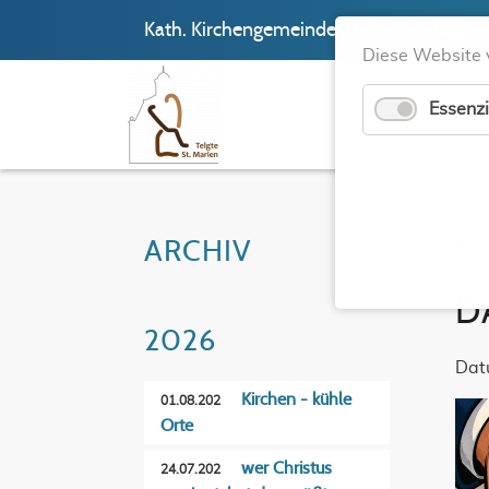
Kath. Kirchengemeinde St. Marien Telgte
Diese Website 
Essenzi
ARCHIV
A
D
2026
Dat
Kirchen - kühle
01.08.202
Orte
wer Christus
24.07.202