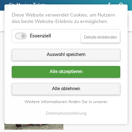
St. Marien Telgte
Diese Website verwendet Cookies, um Nutzern
das beste Website-Erlebnis zu ermöglichen.
Essenziell
Details einblenden
AN(GE)DACHT
Auswahl speichern
FREUDE MITTEN IM ALLTAG
Alle akzeptieren
Datum: 07.02.202
Alle ablehnen
Weitere Informationen finden Sie in unserer
Datenschutzerklärung