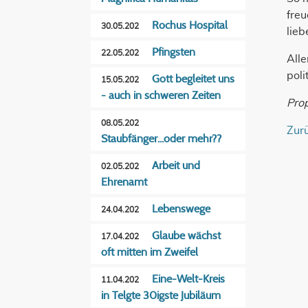
freu
Rochus Hospital
30.05.202
lieb
Pfingsten
22.05.202
All
poli
Gott begleitet uns
15.05.202
- auch in schweren Zeiten
Pro
08.05.202
Zur
Staubfänger...oder mehr??
Arbeit und
02.05.202
Ehrenamt
Lebenswege
24.04.202
Glaube wächst
17.04.202
oft mitten im Zweifel
Eine-Welt-Kreis
11.04.202
in Telgte 30igste Jubiläum