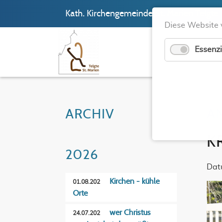
Kath. Kirchengemeinde St. Marien Telgte
Diese Website 
Essenzi
ARCHIV
A
K
2026
Dat
Kirchen - kühle
01.08.202
Orte
wer Christus
24.07.202