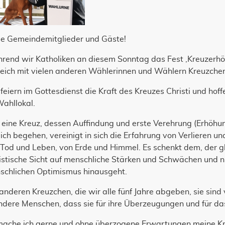
be Gemeindemitglieder und Gäste!
rend wir Katholiken an diesem Sonntag das Fest ‚Kreuzerhöh
leich mit vielen anderen Wählerinnen und Wählern Kreuzche
feiern im Gottesdienst die Kraft des Kreuzes Christi und hoff
Wahllokal.
 eine Kreuz, dessen Auffindung und erste Verehrung (Erhöhu
lich begehen, vereinigt in sich die Erfahrung von Verlieren
Tod und Leben, von Erde und Himmel. Es schenkt dem, der gla
istische Sicht auf menschliche Stärken und Schwächen und ni
schlichen Optimismus hinausgeht.
anderen Kreuzchen, die wir alle fünf Jahre abgeben, sie sind
andere Menschen, dass sie für ihre Überzeugungen und für d
mache ich gerne und ohne überzogene Erwartungen meine Kr