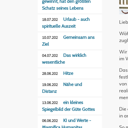
gewinnt, hat den größten
Schatz seines Lebens
Urlaub - auch
18.07.202
Lie
spirituelle Auszeit
Wäh
Gemeinsam ans
10.07.202
zug
Ziel
Wir 
Das wirklich
04.07.202
im 
wesentliche
Das
Hitze
28.06.202
fest
von 
Nähe und
19.06.202
real
Distanz
men
ein kleines
13.06.202
Die 
Spiegelbild der Güte Gottes
in 
KI und Werte -
06.06.202
Magnifica Humanitas
So 