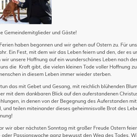
be Gemeindemitglieder und Gäste!
Ferien haben begonnen und wir gehen auf Ostern zu. Für uns
ahr. Ein Fest, mit dem wir das Leben feiern und den, der es u
 wir unsere Hoffnung auf ein wunderschönes Leben nach dem 
uns die Kraft gibt, die vielen kleinen Tode voller Hoffnung z
menschen in diesem Leben immer wieder sterben.
 tun das mit Gebet und Gesang, mit reichlich blühenden Bl
er mit dem dankbaren Blick auf den auferstandenen Christus
ählungen, in denen von der Begegnung des Auferstanden mit 
, und teilen miteinander dieses geheimnisvolle Brot des Lebe
fnung!
or wir aber nächsten Sonntag mit großer Freude Ostern feie
- oder Passionswoche ganz bewusst den Weg des Todes. Wir 