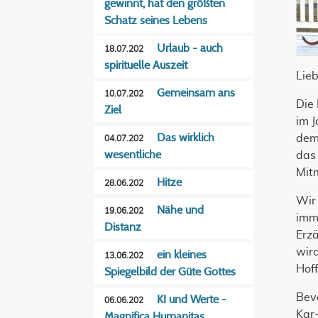
gewinnt, hat den größten
Schatz seines Lebens
Urlaub - auch
18.07.202
spirituelle Auszeit
Lie
Gemeinsam ans
10.07.202
Die 
Ziel
im J
Das wirklich
dem
04.07.202
wesentliche
das 
Mit
Hitze
28.06.202
Wir
Nähe und
19.06.202
imm
Distanz
Erz
wird
ein kleines
13.06.202
Hof
Spiegelbild der Güte Gottes
Bev
KI und Werte -
06.06.202
Kar
Magnifica Humanitas