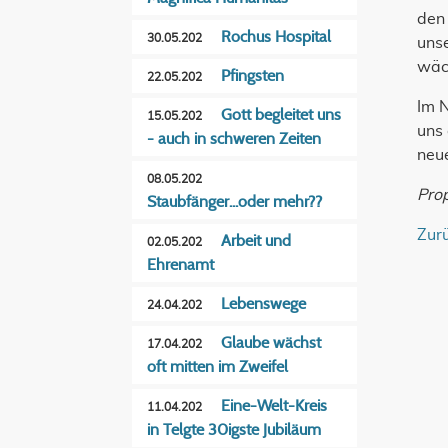
den
Rochus Hospital
30.05.202
uns
wäc
Pfingsten
22.05.202
Im 
Gott begleitet uns
15.05.202
uns 
- auch in schweren Zeiten
neu
08.05.202
Pro
Staubfänger...oder mehr??
Zur
Arbeit und
02.05.202
Ehrenamt
Lebenswege
24.04.202
Glaube wächst
17.04.202
oft mitten im Zweifel
Eine-Welt-Kreis
11.04.202
in Telgte 30igste Jubiläum