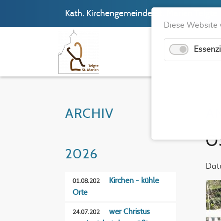
Kath. Kirchengemeinde St. Marien Telgte
Diese Website 
Essenzi
ARCHIV
A
O
2026
Dat
Kirchen - kühle
01.08.202
Orte
wer Christus
24.07.202