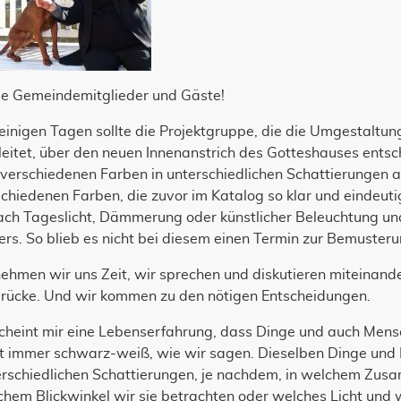
be Gemeindemitglieder und Gäste!
einigen Tagen sollte die Projektgruppe, die die Umgestaltun
eitet, über den neuen Innenanstrich des Gotteshauses entsc
 verschiedenen Farben in unterschiedlichen Schattierungen 
chiedenen Farben, die zuvor im Katalog so klar und eindeut
nach Tageslicht, Dämmerung oder künstlicher Beleuchtung un
rs. So blieb es nicht bei diesem einen Termin zur Bemuster
ehmen wir uns Zeit, wir sprechen und diskutieren miteinan
drücke. Und wir kommen zu den nötigen Entscheidungen.
cheint mir eine Lebenserfahrung, dass Dinge und auch Mensc
ht immer schwarz-weiß, wie wir sagen. Dieselben Dinge und
erschiedlichen Schattierungen, je nachdem, in welchem Zusa
hem Blickwinkel wir sie betrachten oder welches Licht und w