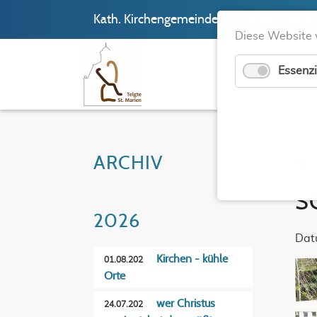
Kath. Kirchengemeinde St. Marien Telgte
Diese Website 
Essenzi
ARCHIV
A
S
2026
Dat
Kirchen - kühle
01.08.202
Orte
wer Christus
24.07.202