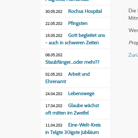
Die 
Rochus Hospital
30.05.202
Mit
Pfingsten
22.05.202
Wenn
Gott begleitet uns
15.05.202
- auch in schweren Zeiten
Pro
Zur
08.05.202
Staubfänger...oder mehr??
Arbeit und
02.05.202
Ehrenamt
Lebenswege
24.04.202
Glaube wächst
17.04.202
oft mitten im Zweifel
Eine-Welt-Kreis
11.04.202
in Telgte 30igste Jubiläum