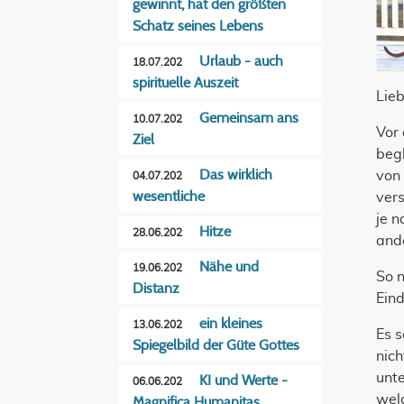
gewinnt, hat den größten
Schatz seines Lebens
Urlaub - auch
18.07.202
spirituelle Auszeit
Lie
Gemeinsam ans
10.07.202
Vor 
Ziel
begl
Das wirklich
von
04.07.202
wesentliche
vers
je 
Hitze
28.06.202
ande
Nähe und
19.06.202
So n
Distanz
Ein
ein kleines
13.06.202
Es s
Spiegelbild der Güte Gottes
nic
unt
KI und Werte -
06.06.202
welc
Magnifica Humanitas