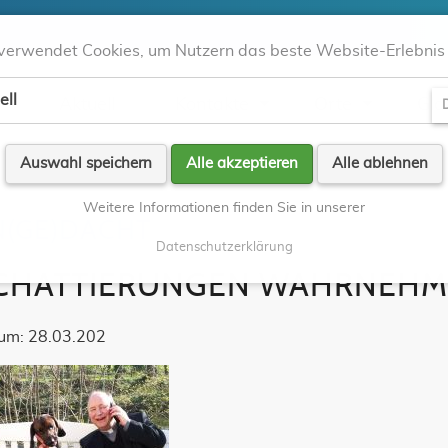
verwendet Cookies, um Nutzern das beste Website-Erlebnis 
ell
Aktuell
Kontakte
Orte
Gla
D
Auswahl speichern
Alle akzeptieren
Alle ablehnen
Weitere Informationen finden Sie in unserer
N(GE)DACHT
Datenschutzerklärung
CHATTIERUNGEN WAHRNEH
um: 28.03.202