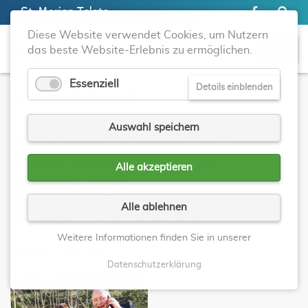
St. Marien Telgte
Diese Website verwendet Cookies, um Nutzern
das beste Website-Erlebnis zu ermöglichen.
Essenziell
Details einblenden
AN(GE)DACHT
Auswahl speichern
UMGEHEN MIT EINER
MANCHMAL VÖLLIG
Alle akzeptieren
SCHRÄGEN
Alle ablehnen
DEBATTENKULTUR
Weitere Informationen finden Sie in unserer
Datum: 31.01.202
Datenschutzerklärung