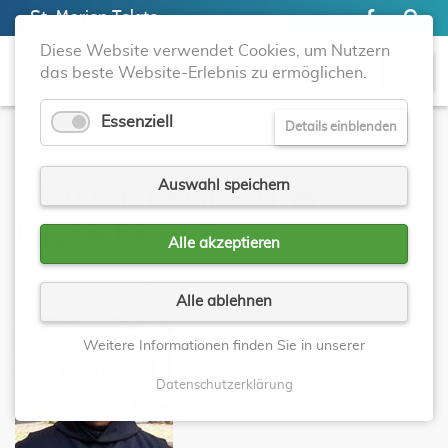
St. Marien Telgte
Diese Website verwendet Cookies, um Nutzern
das beste Website-Erlebnis zu ermöglichen.
Essenziell
Details einblenden
AN(GE)DACHT
Auswahl speichern
GLAUBE BEGINNT MIT
EINER FRAGE
Alle akzeptieren
Datum: 27.06.202
Alle ablehnen
Weitere Informationen finden Sie in unserer
Datenschutzerklärung