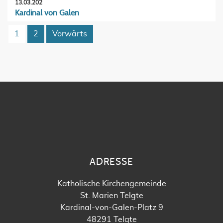
13.03.202
Kardinal von Galen
1
2
Vorwärts
ADRESSE
Katholische Kirchengemeinde
St. Marien Telgte
Kardinal-von-Galen-Platz 9
48291 Telgte