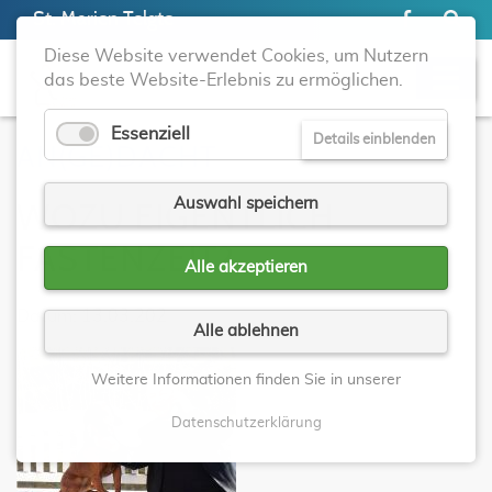
St. Marien Telgte
Diese Website verwendet Cookies, um Nutzern
das beste Website-Erlebnis zu ermöglichen.
Essenziell
Details einblenden
AN(GE)DACHT
Auswahl speichern
WOZU EIGENTLICH
FASTENZEIT?
Alle akzeptieren
Datum: 13.03.202
Alle ablehnen
Weitere Informationen finden Sie in unserer
Datenschutzerklärung