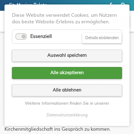
St. Marien Telgte
Diese Website verwendet Cookies, um Nutzern
das beste Website-Erlebnis zu ermöglichen.
Essenziell
Details einblenden
KIRCHENAUSTRITT
Auswahl speichern
Als Katholiken glauben wir, dass die Verbindung
zwischen Gott und dem Menschen, die in der Taufe
geknüpft wurde, nicht grundsätzlich zerstört werden
Alle akzeptieren
kann. Dennoch ist es möglich. ohne Angabe von
Gründen die formale Kirchenmitgliedschaft durch eine
Alle ablehnen
Austrittserklärung vor dem zuständigen Amtsgericht zu
beenden. Oftmals steht ein Kirchenaustritt am Ende
Weitere Informationen finden Sie in unserer
eines längeren Entscheidungsprozsses. Gerne sind
unsere Seelsorgerinnen und Seelsorger bereit, mit Ihnen
Datenschutzerklärung
über Ihre Gründe und Ihre Fragen zur
Kirchenmitgliedschaft ins Gespräch zu kommen.