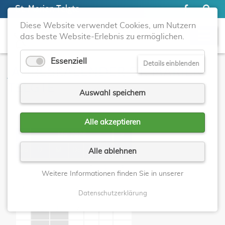
St. Marien Telgte
Diese Website verwendet Cookies, um Nutzern
das beste Website-Erlebnis zu ermöglichen.
Essenziell
Details einblenden
JAHRESKALENDER ST. MARIEN
TELGTE
Auswahl speichern
Alle akzeptieren
<
Mai 2026
>
Mo
Di
Mi
Do
Fr
Sa
So
Alle ablehnen
1
2
3
Weitere Informationen finden Sie in unserer
4
5
6
7
8
9
10
Datenschutzerklärung
11
12
13
14
15
16
17