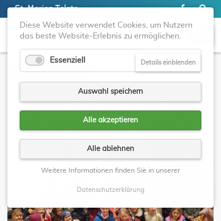
St. Marien Telgte
Diese Website verwendet Cookies, um Nutzern
das beste Website-Erlebnis zu ermöglichen.
Essenziell
Details einblenden
22.10.2023, 11:30
Auswahl speichern
AUFNAHMEFEIER DER NEUEN
SÄNGERINNEN UND SÄNGER
Alle akzeptieren
DER CHORSINGSCHULE TELGTE
Alle ablehnen
Weitere Informationen finden Sie in unserer
Datenschutzerklärung