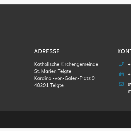
ADRESSE
KON
Katholische Kirchengemeinde
+
St. Marien Telgte
+
Kardinal-von-Galen-Platz 9
s
48291 Telgte
m