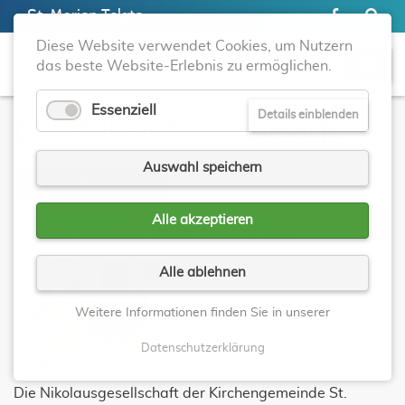
St. Marien Telgte
Diese Website verwendet Cookies, um Nutzern
das beste Website-Erlebnis zu ermöglichen.
Essenziell
Details einblenden
DER NIKOLAUS KOMMT!
Auswahl speichern
05.12.2023, 18:00
Alle akzeptieren
DER NIKOLAUS KOMMT!
Alle ablehnen
Weitere Informationen finden Sie in unserer
Datenschutzerklärung
Die Nikolausgesellschaft der Kirchengemeinde St.