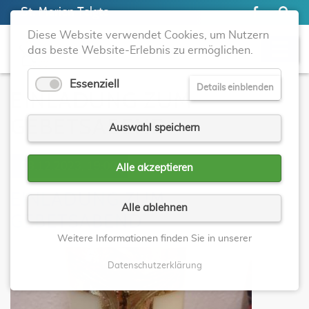
St. Marien Telgte
Diese Website verwendet Cookies, um Nutzern
das beste Website-Erlebnis zu ermöglichen.
Essenziell
Details einblenden
EINLADUNG ZUM
GEBETSABEND
Auswahl speichern
08.12.2023, 19:00
Alle akzeptieren
EINLADUNG ZUM
Alle ablehnen
GEBETSABEND
Weitere Informationen finden Sie in unserer
Datenschutzerklärung