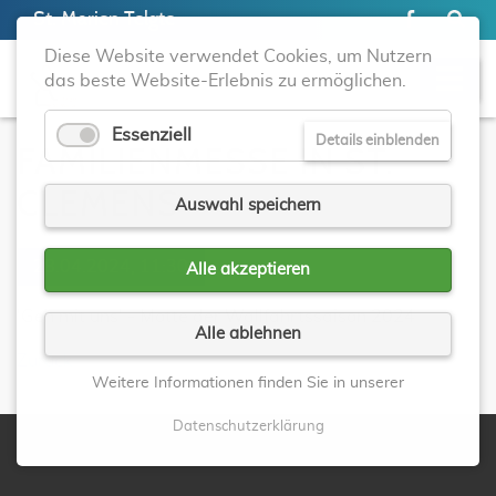
St. Marien Telgte
Diese Website verwendet Cookies, um Nutzern
das beste Website-Erlebnis zu ermöglichen.
Essenziell
Details einblenden
FAMILIENMESSE IN ST.
CLEMENS
Auswahl speichern
28.04.2024, 11:30
Alle akzeptieren
'Geh mit uns' - Motte der Wallfahrtssaison 2024
Alle ablehnen
Zurück
Weitere Informationen finden Sie in unserer
Datenschutzerklärung