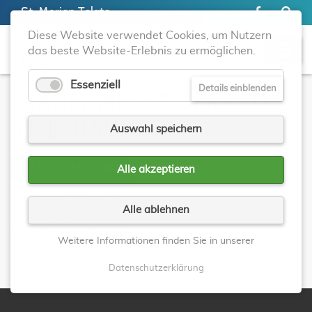
St. Marien Telgte
Diese Website verwendet Cookies, um Nutzern
das beste Website-Erlebnis zu ermöglichen.
Essenziell
Details einblenden
FRAUENMESSE DER KFD
ST. JOHANNES
Auswahl speichern
14.03.2024, 09:00
Alle akzeptieren
mit anschl. Frühstück
Alle ablehnen
Pfarrheim St. Johannes
Weitere Informationen finden Sie in unserer
Zurück
Datenschutzerklärung