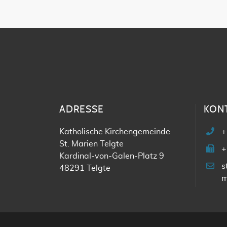
ADRESSE
KON
Katholische Kirchengemeinde
+
St. Marien Telgte
+
Kardinal-von-Galen-Platz 9
s
48291 Telgte
m