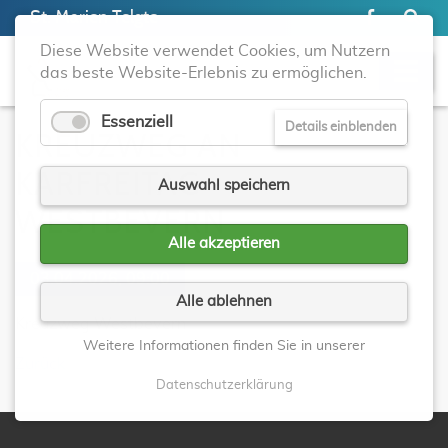
St. Marien Telgte
Diese Website verwendet Cookies, um Nutzern
das beste Website-Erlebnis zu ermöglichen.
Essenziell
Details einblenden
KREUZWEG AN
KARFREITAG -
Auswahl speichern
WESTBEVERN
Alle akzeptieren
03.04.2026, 09:00
Alle ablehnen
Kreuzweg Westbevern
Weitere Informationen finden Sie in unserer
Zurück
Datenschutzerklärung