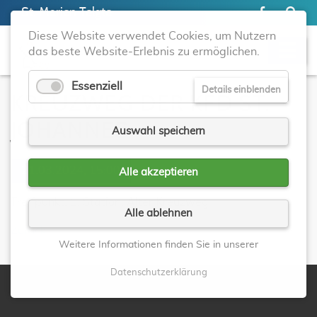
St. Marien Telgte
Diese Website verwendet Cookies, um Nutzern
das beste Website-Erlebnis zu ermöglichen.
Essenziell
Details einblenden
KREUZWEG DER KFD ST.
JOHANNES
Auswahl speichern
21.03.2024, 15:00
Alle akzeptieren
Treffpunkt: 1. Station, Alter Kreuzweg
Alle ablehnen
Zurück
Weitere Informationen finden Sie in unserer
Datenschutzerklärung