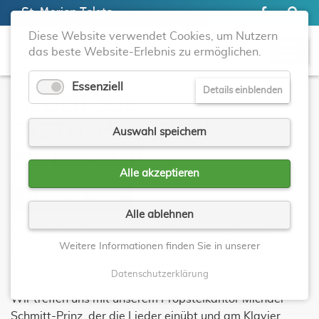
St. Marien Telgte
Diese Website verwendet Cookies, um Nutzern
das beste Website-Erlebnis zu ermöglichen.
Essenziell
Details einblenden
LIEDER ZUR
ERSTKOMMUNION -
Auswahl speichern
WORKSHOP
Alle akzeptieren
27.01.2024, 15:00
Alle ablehnen
Die Erstkommunionfeiern im April sind besonders
Weitere Informationen finden Sie in unserer
feierlich und schön, wenn wir die Lieder gut mitsingen
können. Deshalb sind alle Kommunionkinder, Eltern,
Datenschutzerklärung
Geschwister, Paten und Großeltern herzlich eingeladen.
Wir treffen uns mit unserem Propsteikantor Michael
Schmitt-Prinz, der die Lieder einübt und am Klavier