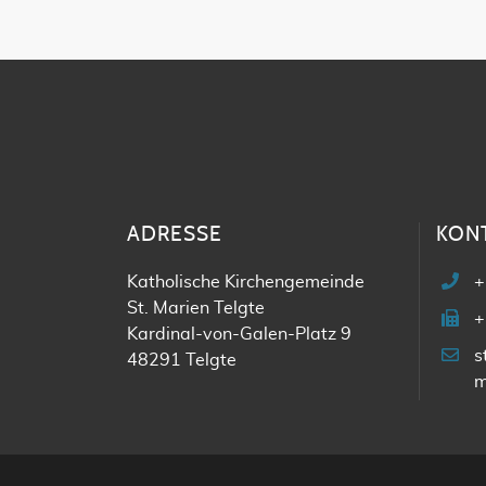
ADRESSE
KON
Katholische Kirchengemeinde
+
St. Marien Telgte
+
Kardinal-von-Galen-Platz 9
s
48291 Telgte
m