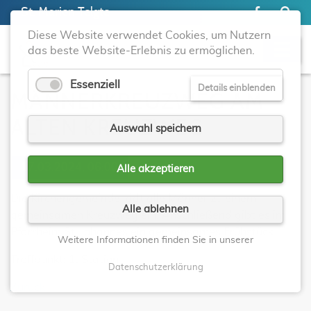
St. Marien Telgte
Diese Website verwendet Cookies, um Nutzern
das beste Website-Erlebnis zu ermöglichen.
Essenziell
Details einblenden
MÄNNERKREUZWEG AM
ALTEN KREUZWEG
Auswahl speichern
17.03.2024, 06:00
Alle akzeptieren
Die Kirchengemeinde lädt alle Männer zu einem
Alle ablehnen
gemeinsamen Kreuzweg ein. Anschließend gibt es im
Pfarrheim St. Johannes ein gemeinsames Frühstück.
Weitere Informationen finden Sie in unserer
Treffpunkt: 1. Station
Datenschutzerklärung
Zurück