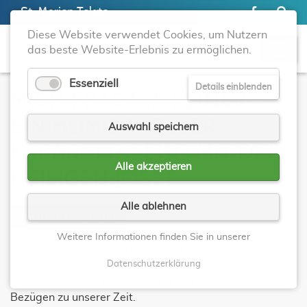
St. Marien Telgte
Diese Website verwendet Cookies, um Nutzern
das beste Website-Erlebnis zu ermöglichen.
Essenziell
Details einblenden
MICH FRAGT JA KEINER -
EIN HUMORVOLLER
Auswahl speichern
KABARETTABEND MIT DEM
Alle akzeptieren
HEILIGEN JOSEF
Alle ablehnen
08.01.2025, 19:00
Weitere Informationen finden Sie in unserer
Pastoralreferent Richard Schu-Schätter schlüpft in die
Rolle des Heiligen Josef und erzählt seine fiktive
Datenschutzerklärung
Perspektive, mal nachdenklich, mal humorvoll mit
Bezügen zu unserer Zeit.