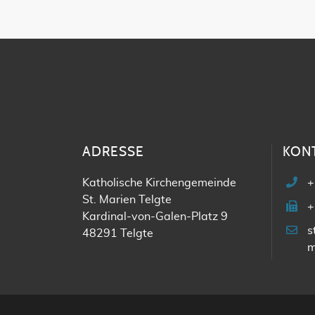
ADRESSE
KON
Katholische Kirchengemeinde
+
St. Marien Telgte
+
Kardinal-von-Galen-Platz 9
s
48291 Telgte
m