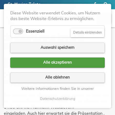
St. Marien Telgte
Diese Website verwendet Cookies, um Nutzern
das beste Website-Erlebnis zu ermöglichen.
Essenziell
Details einblenden
SENIORENANDACHT
WESTBEVERN
Auswahl speichern
11.10.2023, 14:30
Alle akzeptieren
SENIORENANDACHT
Alle ablehnen
WESTBEVERN
Weitere Informationen finden Sie in unserer
Die Senioren aus Westbevern sind herzlich zur Andacht
Datenschutzerklärung
mit anschließendem Kaffeetrinken am 11. Oktober um
14.30 Uhr ins Pfarrheim Westbevern
eingeladen. Auch hier erwartet sie die Präsentation ‚