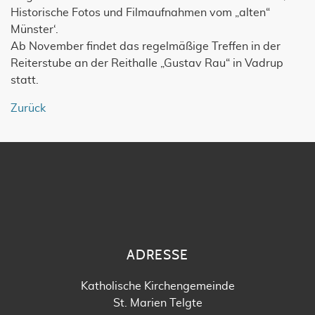
Historische Fotos und Filmaufnahmen vom „alten“
Münster‘.
Ab November findet das regelmäßige Treffen in der
Reiterstube an der Reithalle „Gustav Rau“ in Vadrup
statt.
Zurück
ADRESSE
Katholische Kirchengemeinde
St. Marien Telgte