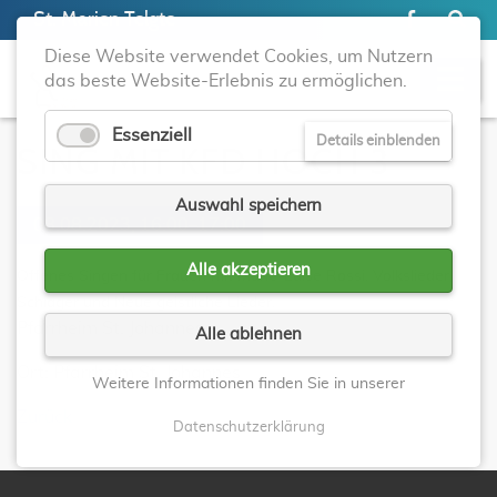
St. Marien Telgte
Diese Website verwendet Cookies, um Nutzern
das beste Website-Erlebnis zu ermöglichen.
Essenziell
Details einblenden
SING MIT KFD HOCH 3
Auswahl speichern
08.08.2023, 16:00–17:00
Alle akzeptieren
Offenes Singen für Frauen mit Marie-Luise Rossi. Volkslieder,
Schlager und Neue geistliche Lieder.
Pfarrheim St. Johannes
Alle ablehnen
Ort: Pfarrheim St. Johannes
Weitere Informationen finden Sie in unserer
Zurück
Datenschutzerklärung