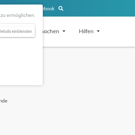
Facebook
zu ermöglichen.
uben
Mitmachen
Hilfen
etails einblenden
unde