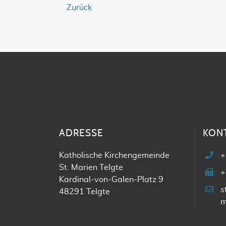
Zurück
ADRESSE
KON
Katholische Kirchengemeinde
+
St. Marien Telgte
+
Kardinal-von-Galen-Platz 9
s
48291 Telgte
m