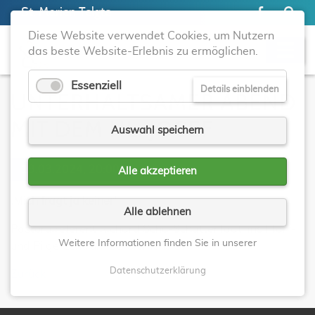
St. Marien Telgte
Diese Website verwendet Cookies, um Nutzern
das beste Website-Erlebnis zu ermöglichen.
Essenziell
Details einblenden
UNTERHALTSAMER ABEND
MIT DEM HL. JOSEF
Auswahl speichern
19.03.2024, 20:00
Alle akzeptieren
‚Mich fragt ja keiner‘
Alle ablehnen
Pastoralreferent Richard Schu-Schätter lädt ins Pfarr-
Weitere Informationen finden Sie in unserer
und Pilgerzentrum St. Clemens ein
Datenschutzerklärung
Zurück