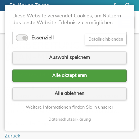
St. Marien Telgte
Diese Website verwendet Cookies, um Nutzern
das beste Website-Erlebnis zu ermöglichen.
Essenziell
Details einblenden
VORBEREITUNG NAH-
DRAN-MESSE
Auswahl speichern
07.12.2026, 19:30
Alle akzeptieren
Wir laden alle ein, den Liturgiekreis bei der
Alle ablehnen
Vorbereitung der Nah-dran-Messe zu unterstützen. Wir
lesen dazu das Evangelium des Sonntags und bringen
Weitere Informationen finden Sie in unserer
es mit unseren Alltagserfahrungen in Verbindung.
Datenschutzerklärung
Sternsaal der Propstei
Zurück