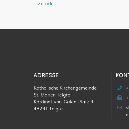
Zurück
ADRESSE
KON
Katholische Kirchengemeinde
+
St. Marien Telgte
+
Kardinal-von-Galen-Platz 9
s
48291 Telgte
m