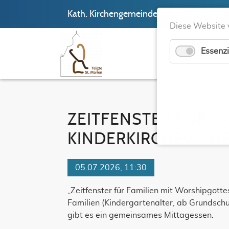
Kath. Kirchengemeinde St. Marien Telgte
Diese Website 
Essenzi
ZEITFENSTER FÜR FA
KINDERKIRCHEV - GE
05.07.2026, 11:30
„Zeitfenster für Familien mit Worshipgotte
Familien (Kindergartenalter, ab Grundschul
gibt es ein gemeinsames Mittagessen.