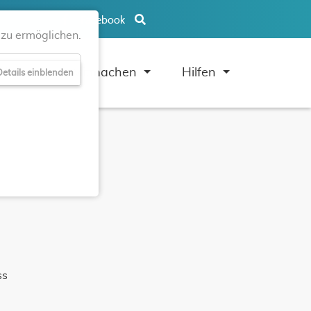
Facebook
zu ermöglichen.
uben
Mitmachen
Hilfen
etails einblenden
ss