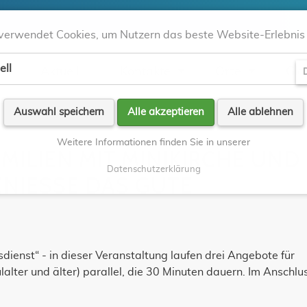
verwendet Cookies, um Nutzern das beste Website-Erlebnis 
ell
Aktuell
Kontakte
Orte
Gla
D
Auswahl speichern
Alle akzeptieren
Alle ablehnen
Weitere Informationen finden Sie in unserer
MILIEN MIT MINIKIRCHE UND
Datenschutzerklärung
NIESSE DAS GUTE
sdienst“ - in dieser Veranstaltung laufen drei Angebote für
alter und älter) parallel, die 30 Minuten dauern. Im Anschlu