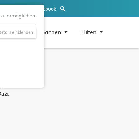
Facebook
zu ermöglichen.
uben
Mitmachen
Hilfen
etails einblenden
hen.
Dazu