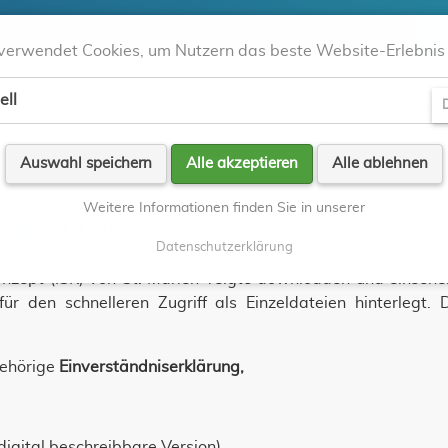
verwendet Cookies, um Nutzern das beste Website-Erlebnis 
ell
Aktuell
Kontakte
Orte
Gla
D
Auswahl speichern
Alle akzeptieren
Alle ablehnen
Weitere Informationen finden Sie in unserer
OWNLOADS
Datenschutzerklärung
tzkonzept (ISK) von St. Marien Telgte downloaden und einse
r den schnelleren Zugriff als Einzeldateien hinterlegt. 
ehörige
Einverständniserklärung,
 digital beschreibbare Version),