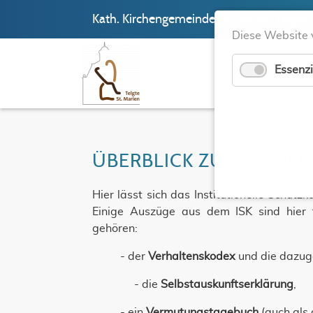
Kath. Kirchengemeinde St. Marien Telgte
Diese Website 
Essenzi
ÜBERBLICK ZU DEN D
Hier lässt sich das Institutionelle Schu
Einige Auszüge aus dem ISK sind hier fü
gehören:
- der
Verhaltenskodex
und die dazug
- die
Selbstauskunftserklärung
,
- ein
Vermutungstagebuch
(auch als