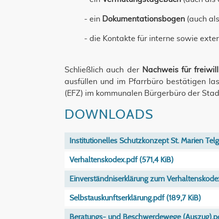
- ein
Dokumentationsbogen
(auch al
- die Kontakte für interne sowie exte
Schließlich auch der
Nachweis für freiwi
ausfüllen und im Pfarrbüro bestätigen l
(EFZ) im kommunalen Bürgerbüro der Stad
DOWNLOADS
Institutionelles Schutzkonzept St. Marien Tel
Verhaltenskodex.pdf
(571,4 KiB)
Einverständniserklärung zum Verhaltenskode
Selbstauskunftserklärung.pdf
(189,7 KiB)
Beratungs- und Beschwerdewege (Auszug).p