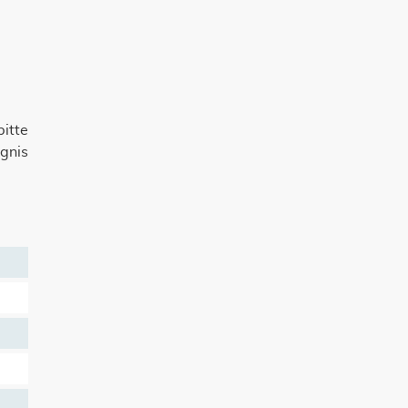
itte
gnis