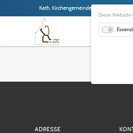
Kath. Kirchengemeinde St. Marien Telgte
Diese Website 
Essenzi
ADRESSE
KON