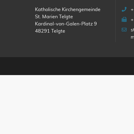
Katholische Kirchengemeinde
+
St. Marien Telgte
+
Kardinal-von-Galen-Platz 9
s
48291 Telgte
m