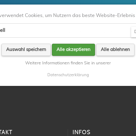
verwendet Cookies, um Nutzern das beste Website-Erlebnis 
ell
Aktuell
Kontakte
Orte
Gla
D
Auswahl speichern
Alle akzeptieren
Alle ablehnen
Weitere Informationen finden Sie in unserer
Datenschutzerklärung
TAKT
INFOS