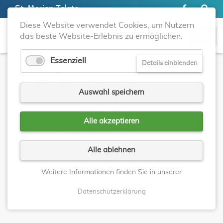
St. Marien Telgte
Diese Website verwendet Cookies, um Nutzern
das beste Website-Erlebnis zu ermöglichen.
Essenziell
Details einblenden
HÖR MAL - J&M ÜBER DAS
ERNTEKRONE BINDEN!
Auswahl speichern
Alle akzeptieren
Alle ablehnen
Weitere Informationen finden Sie in unserer
Datenschutzerklärung