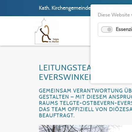
Kath. Kirchengemeinde St. Marien Telgte
Diese Website 
Essenzi
LEITUNGSTEAM IM PAS
EVERSWINKEL NIMMT AR
GEMEINSAM VERANTWORTUNG ÜBE
GESTALTEN – MIT DIESEM ANSPRU
RAUMS TELGTE-OSTBEVERN-EVERSW
DAS TEAM OFFIZIELL VON DIÖZE
BEAUFTRAGT.