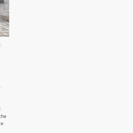
.
.
d
che
te