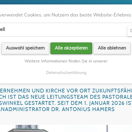
verwendet Cookies, um Nutzern das beste Website-Erlebnis 
ell
Aktuell
Kontakte
Orte
Gla
D
Auswahl speichern
Alle akzeptieren
Alle ablehnen
Weitere Informationen finden Sie in unserer
TORALEN RAUM TELGTE-OSTBEVER
Datenschutzerklärung
BEIT AUF
RNEHMEN UND KIRCHE VOR ORT ZUKUNFTSFÄH
CH IST DAS NEUE LEITUNGSTEAM DES PASTORAL
INKEL GESTARTET. SEIT DEM 1. JANUAR 2026 IS
SANADMINISTRATOR DR. ANTONIUS HAMERS