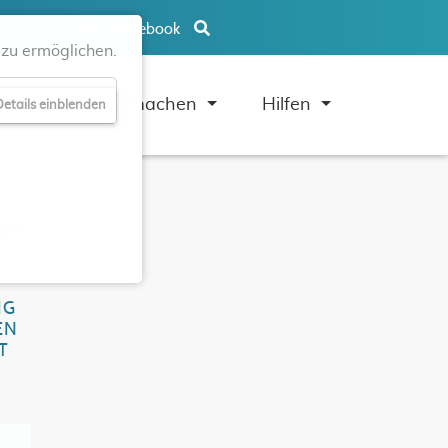
Facebook
zu ermöglichen.
uben
Mitmachen
Hilfen
etails einblenden
N-
IG
EN
T