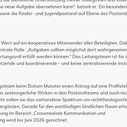
 die dienstliche Unterstützung meiner Kolleginnen und Koll
ese neue Aufgabe übernehmen kann“, betont er. Ein besonder
sowie die Kinder- und Jugendpastoral auf Ebene des Pastora
Wert auf ein kooperatives Miteinander aller Beteiligten. Da
 zentrale Rolle: „Aufgaben sollten möglichst dort wahrgenom
ungsvoll erfüllt werden können.“ Das Leitungsteam ist für 
tzende und koordinierende – und keine zentralisierende Inst
ngsteam beim Bistum Münster einen Antrag auf eine Profilstel
das seelsorgerliche Wirken in den Pastoralteams und auch nic
ehr sollen sie das vorhandene Spektrum um nichttheologisch
 ergänzen. Gerade für den weitläufigen ländlichen Raum erho
ung im Bereich „Crossmediale Kommunikation und
ung wird bis Juni 2026 gerechnet.