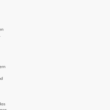
en
.
ern
nd
das