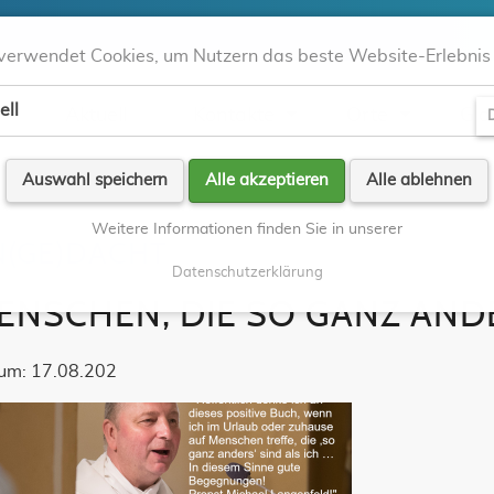
verwendet Cookies, um Nutzern das beste Website-Erlebnis 
ell
Aktuell
Kontakte
Orte
Gla
D
Auswahl speichern
Alle akzeptieren
Alle ablehnen
Weitere Informationen finden Sie in unserer
N(GE)DACHT
Datenschutzerklärung
ENSCHEN, DIE SO GANZ AND
um: 17.08.202