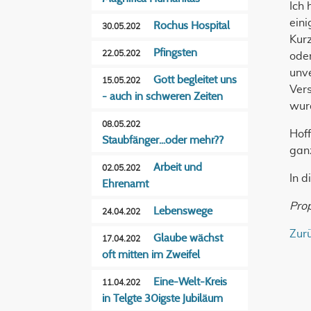
Ich 
ein
Rochus Hospital
30.05.202
Kurz
Pfingsten
22.05.202
ode
unv
Gott begleitet uns
15.05.202
Vers
- auch in schweren Zeiten
wur
08.05.202
Hoff
Staubfänger...oder mehr??
ganz
Arbeit und
02.05.202
In 
Ehrenamt
Pro
Lebenswege
24.04.202
Zur
Glaube wächst
17.04.202
oft mitten im Zweifel
Eine-Welt-Kreis
11.04.202
in Telgte 30igste Jubiläum