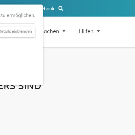
Facebook
zu ermöglichen.
uben
Mitmachen
Hilfen
etails einblenden
ERS SIND