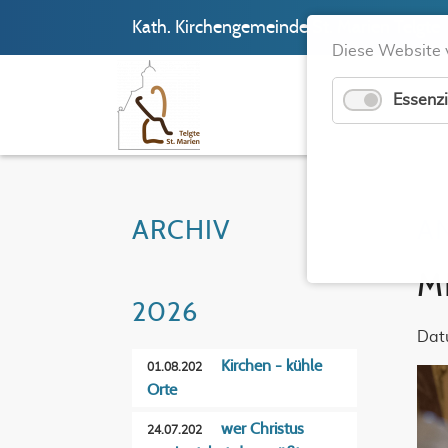
Kath. Kirchengemeinde St. Marien Telgte
Diese Website 
Essenzi
ARCHIV
A
M
2026
Dat
Kirchen - kühle
01.08.202
Orte
wer Christus
24.07.202