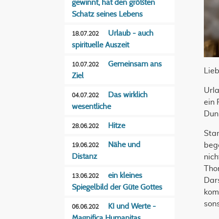
gewinnt, hat den größten
Schatz seines Lebens
Urlaub - auch
18.07.202
spirituelle Auszeit
Gemeinsam ans
10.07.202
Lie
Ziel
Urla
Das wirklich
04.07.202
ein 
wesentliche
Dunk
Hitze
28.06.202
Stan
Nähe und
bege
19.06.202
Distanz
nich
Thom
ein kleines
13.06.202
Dars
Spiegelbild der Güte Gottes
komm
sons
KI und Werte -
06.06.202
Magnifica Humanitas