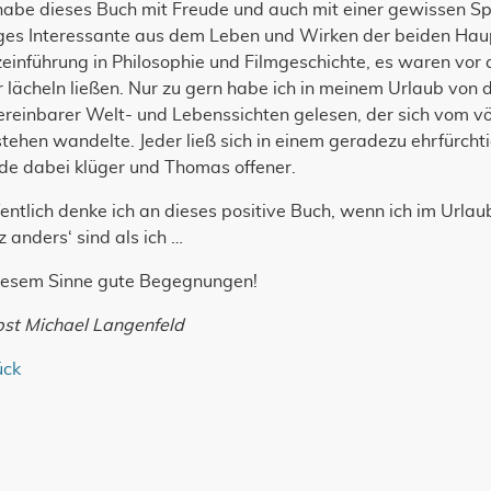
habe dieses Buch mit Freude und auch mit einer gewissen Spa
iges Interessante aus dem Leben und Wirken der beiden Hau
einführung in Philosophie und Filmgeschichte, es waren vor 
r lächeln ließen. Nur zu gern habe ich in meinem Urlaub vo
ereinbarer Welt- und Lebenssichten gelesen, der sich vom v
tehen wandelte. Jeder ließ sich in einem geradezu ehrfürcht
de dabei klüger und Thomas offener.
entlich denke ich an dieses positive Buch, wenn ich im Urlau
 anders‘ sind als ich …
diesem Sinne gute Begegnungen!
pst Michael Langenfeld
ück