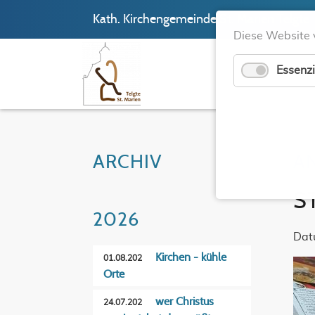
Kath. Kirchengemeinde St. Marien Telgte
Diese Website 
Essenzi
ARCHIV
A
S
2026
Dat
Kirchen - kühle
01.08.202
Orte
wer Christus
24.07.202