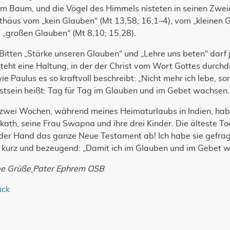
m Baum, und die Vögel des Himmels nisteten in seinen Zweige
häus vom „kein Glauben“ (Mt 13,58; 16,1–4), vom „kleinen G
 „großen Glauben“ (Mt 8,10; 15,28).
Bitten „Stärke unseren Glauben“ und „Lehre uns beten“ darf 
teht eine Haltung, in der der Christ vom Wort Gottes durch
ie Paulus es so kraftvoll beschreibt: „Nicht mehr ich lebe, son
stsein heißt: Tag für Tag im Glauben und im Gebet wachsen.
zwei Wochen, während meines Heimaturlaubs in Indien, habe 
ath, seine Frau Swapna und ihre drei Kinder. Die älteste Toc
 der Hand das ganze Neue Testament ab! Ich habe sie gefra
 kurz und bezeugend: „Damit ich im Glauben und im Gebet w
be Grüße
Pater Ephrem OSB
ück