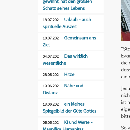
gewinnt, hat den größten
Schatz seines Lebens
Urlaub - auch
18.07.202
spirituelle Auszeit
Gemeinsam ans
10.07.202
Ziel
"Stä
Evan
Das wirklich
04.07.202
die 
wesentliche
dass
Hitze
28.06.202
einf
Nähe und
19.06.202
Jesu
Distanz
nich
ist 
ein kleines
13.06.202
eige
Spiegelbild der Güte Gottes
bitt
KI und Werte -
06.06.202
So 
Magnifica Humanitas