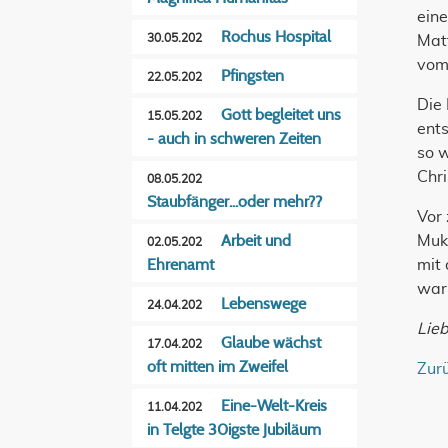
eine
Rochus Hospital
30.05.202
Matt
vom
Pfingsten
22.05.202
Die 
Gott begleitet uns
15.05.202
ents
- auch in schweren Zeiten
so w
Chri
08.05.202
Staubfänger...oder mehr??
Vor 
Arbeit und
Mukk
02.05.202
Ehrenamt
mit
war
Lebenswege
24.04.202
Lie
Glaube wächst
17.04.202
oft mitten im Zweifel
Zur
Eine-Welt-Kreis
11.04.202
in Telgte 30igste Jubiläum