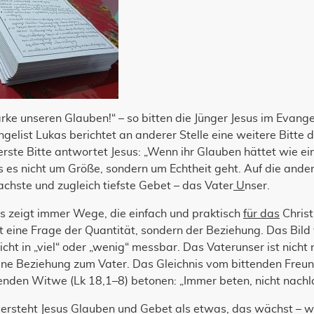
rke unseren Glauben!“ – so bitten die Jünger Jesus im Evang
gelist Lukas berichtet an anderer Stelle eine weitere Bitte d
erste Bitte antwortet Jesus: „Wenn ihr Glauben hättet wie ei
 es nicht um Größe, sondern um Echtheit geht. Auf die ander
achste und zugleich tiefste Gebet – das Vater
U
nser.
s zeigt immer Wege, die einfach und praktisch
für das
Christ
t eine Frage der Quantität, sondern der Beziehung. Das Bild
nicht in „viel“ oder „wenig“ messbar. Das Vaterunser ist nicht 
ne Beziehung zum Vater. Das Gleichnis vom bittenden Freund
enden Witwe (Lk 18,1–8) betonen: „Immer beten, nicht nachl
versteht Jesus Glauben und Gebet als etwas, das wächst – w